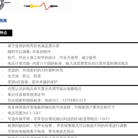
视频
特点
-
易于使用的明亮彩色液晶显示屏
-
随时可以测量--丰富的附件
-
轻巧、符合人体工程学的设计，可全天使用，减少疲劳
-
电压计算功能--内置11个国际标准，输入涂层厚度自动计算所需的测试电压
-
坚固的、环境密封的ABS塑料外壳
-
全天候、防尘、防震
-
坚固n仪器箱，提供卓越的保护
-
内置认证的电压表可显示并调节输出电极电压
-
每台仪器都有校准证书
-
符合国家和国际标准，包括ISO，ASTM和NACE
-
有多种弹簧环形电极和钢丝刷可供选择，可根据用户要求定制尺寸
-
电压范围为0.5~35kV
-
可选外接手柄，非常适合测试难以到达的区域(适用电压<15kV)
-
检测到缺陷时，可声光报警 。声音报警模式可以根据不同的环境进行调整
-
可拆卸智能锂离子电池，带充电状态指示