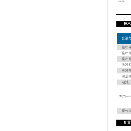
安全
技术
套装
输出
输出电
输出
脉冲持
脉冲重
涂层厚
电池
充电一
操作
配置