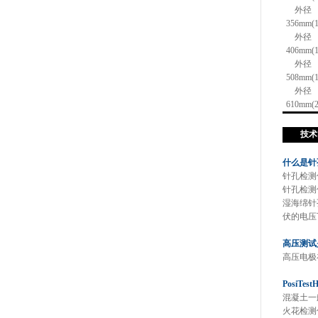
外径
356mm(1
外径
406mm(1
外径
508mm(1
外径
610mm(2
技术
什么是针
针孔检测
针孔检测
湿海绵针孔
伏的电压
高压测试
高压电极
PosiT
混凝土一
火花检测