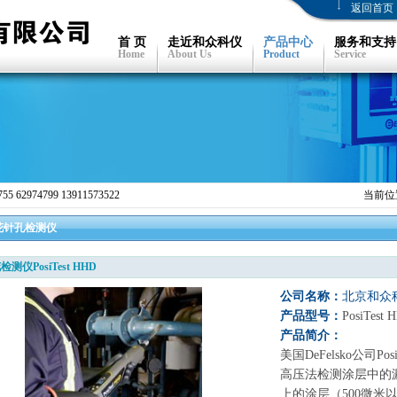
返回首页
首 页
走近和众科仪
产品中心
服务和支持
Home
About Us
Product
Service
 62974799 13911573522
当前位
花针孔检测仪
测仪PosiTest HHD
公司名称：
北京和众
产品型号：
PosiTest 
产品简介：
美国DeFelsko公司P
高压法检测涂层中的漏
上的涂层（500微米