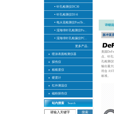
针孔检测仪DC30
针孔检测仪DJ-6
电火花检测仪PosiTe...
详细说
湿海绵针孔检测仪Po...
脉冲直流电
湿海绵针孔检漏仪PC...
更多产品..
美国DeF
喷涂表面检测仪器
点、针孔
孔检测仪Po
探伤仪
输出最大
粗糙度仪
符合 ASTM 
标准。
硬度计
红外测温仪
磁粉探伤仪
站内搜索
Search