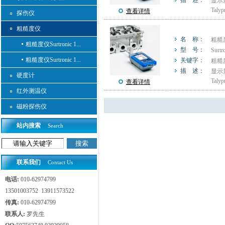
描 述：
显示
Ta
查看详情
探伤仪
粗糙度仪
名 称：
粗糙度仪
粗糙度仪Surtronic 1...
型 号：
Surtr
粗糙度仪Surtronic 1...
关键字：
粗糙
描 述：
显示
硬度计
Tal
查看详情
红外测温仪
磁粉探伤仪
站内搜索
Search
联系我们
Contact Us
电话:
010-62974799
13501003752 13911573522
传真:
010-62974799
联系人:
罗先生