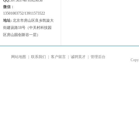
QQ:
597563748 93929058
微信：
13501003752/13911573522
地址:
北京市房山区良乡凯旋大
街建设路18号（中关村科技园
区房山园创新谷一层）
网站地图
|
联系我们
|
客户留言
|
诚聘英才
|
管理后台
Co