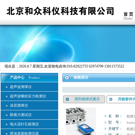
首 页
Home
现在是：
2026.8.7 星期五
,欢迎致电咨询:010-82922755 62974799 13911573522
产品中心
粗糙度仪
Product
超声波测厚仪
超声波螺栓应力检测仪
用列表样式展示
用橱窗样
涂层测厚仪
附着力测试仪
名 称：
粗糙度仪
型 号：
Surtr
电火花针孔检测仪
关键字：
粗糙
喷涂表面检测仪器