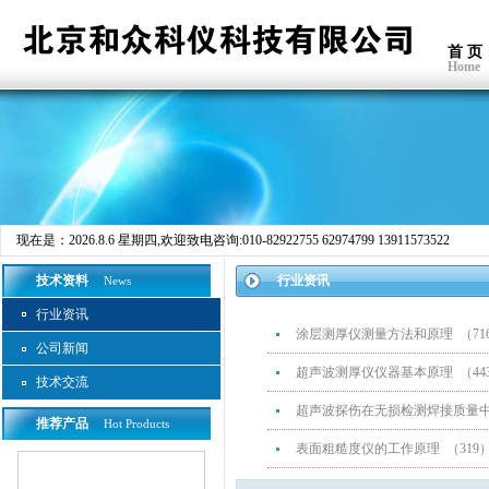
首 页
Home
现在是：
2026.8.6 星期四
,欢迎致电咨询:010-82922755 62974799 13911573522
技术资料
行业资讯
News
行业资讯
涂层测厚仪测量方法和原理 （71
公司新闻
超声波测厚仪仪器基本原理 （44
技术交流
超声波探伤在无损检测焊接质量中
推荐产品
Hot Products
表面粗糙度仪的工作原理 （319