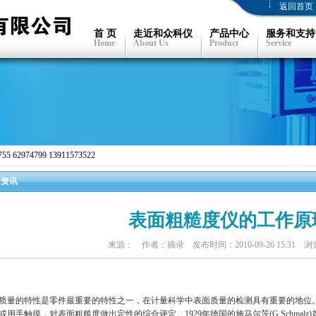
返回首页
首 页
走近和众科仪
产品中心
服务和支持
Home
About Us
Product
Service
 62974799 13911573522
业资讯
表面粗糙度仪的工作原
来源： 作者：摘录 发布时间：2010-09-26 15:31 浏
质量的特性是零件最重要的特性之一，在计量科学中表面质量的检测具有重要的地位
或用手触摸，对表面粗糙度做出定性的综合评定。
1929
年德国的施马尔茨
(G.Schmalz)