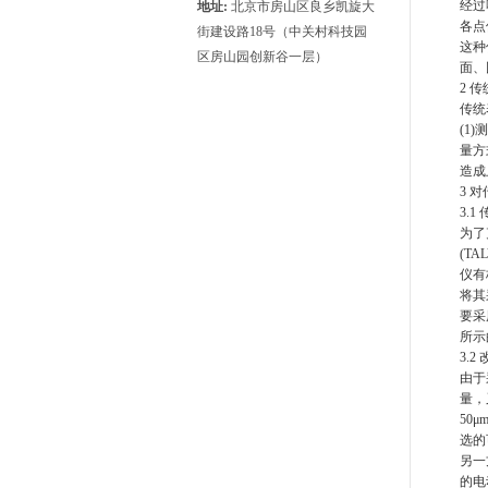
经过
地址:
北京市房山区良乡凯旋大
各点
街建设路18号（中关村科技园
这种
区房山园创新谷一层）
面、
2
传
传统
(1)
测
量方
造成
3
对
3.1
为了
(TA
仪有
将其
要采
所示
3.2
由于
量，
50μ
选的
另一
的电