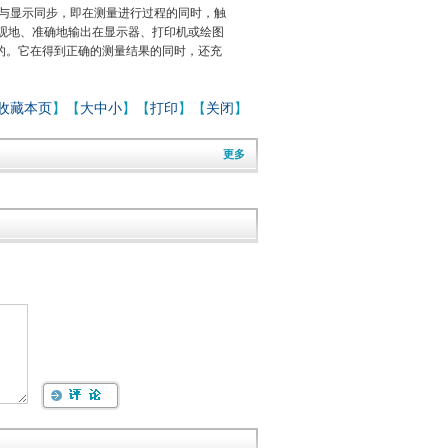
与显示同步，即在测量进行过程的同时，触
观地、准确地输出在显示器、打印机或绘图
的。它在得到正确的测量结果的同时，还充
收藏本页
】【
大
中
小
】【
打印
】【
关闭
】
更多