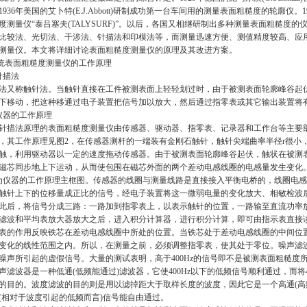
1936
年美国的艾卜特
(E.J.Abbott)
研制成功第一台车间用的测量表面粗糙度的轮廓仪。
1
度测量仪
“
泰吕塞夫
(TALYSURF)”
。以后，各国又相继研制出多种测量表面粗糙度的
比较法、光切法、干涉法、针描法和印模法等，而测量迅速方便、测值精度较高、应
测量仪。本文将详细讨论表面粗糙度测量仪的原理及其改进方案。
统表面粗糙度测量仪的工作原理
针描法
法又称触针法。当触针直接在工件被测表面上轻轻划过时，由于被测表面轮廓峰谷起
下移动，把这种移通过电子装置把信号加以放大，然后通过指零表或其它输出装置将
仪器的工作原理
针描法原理的表面粗糙度测量仪由传感器、驱动器、指零表、记录器和工作台等主要
，其工作原理见图
2
，在传感器测杆的一端装有金刚石触针，触针尖端曲率半径
r
很小
触，利用驱动器以一定的速度拖动传感器。由于被测表面轮廓峰谷起伏，触状在被测
磁芯同步地上下运动，从而使包围在磁芯外面的两个差动电感线圈的电感量发生变化
为仪器的工作原理主框图。传感器的线圈与测量线路是直接接入平衡电桥的，线圈电感
触针上下的位移量成正比的信号，经电子装置将这一微弱电量的变化放大、相敏检波
此后，将信号分成三路：一路加到指零表上，以表示触针的位置，一路输至直流功率
滤波和平均表放大器放大之后，进入积分计算器，进行积分计算，即可由指示表直接
表的作用反映铁芯在差动电感线圈中所处的位置。当铁芯处于差动电感线圈的中间位
变化的线性范围之内。所以，在测量之前，必须调整指零表，使其处于零位。噪声滤
噪声所引起的虚假信号。大量的测试表明，高于
400Hz
的信号即不是被测表面粗糙度
声滤波器是一种低通
(
低频能通过
)
滤波器，它使
400Hz
以下的低频信号顺利通过，而将
的目的。波度滤波的目的则是用以滤掉距大于取样长度的波度，因此它是一个高通
(
高
(
相对于波度引起的低频而言
)
信号能自由通过。