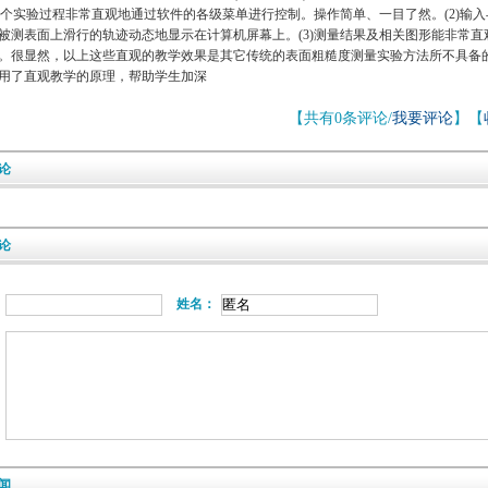
个实验过程非常直观地通过软件的各级菜单进行控制。操作简单、一目了然。
(2)
输入
被测表面上滑行的轨迹动态地显示在计算机屏幕上。
(3)
测量结果及相关图形能非常直
。很显然，以上这些直观的教学效果是其它传统的表面粗糙度测量实验方法所不具备
用了直观教学的原理，帮助学生加深
【共有0条评论/
我要评论
】【
论
论
姓名：
闻