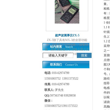
量。
粗糙
有：
糙度
1
传
1.1
针描
超声波测厚仪ZX-5
生上
ZX-5除了具有MX-3的全部功能
1.2
外，还新增了下列功能： 报警功
采用
站内搜索
Search
能：如果测量值小于你输入最小允
之一
许值，红灯亮并有...
直接
点使
联系我们
图
3
Contact Us
个和
电话:
010-62974799
号。
13501003752 13911573522
路经
指零
传真:
010-62974799
电感
联系人:
罗先生
件的
QQ:
597563748 93929058
以噪
微信：
滤波
13501003752/13911573522
高频