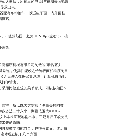
表放大器后，所输出的电流
I
与被测表面轮廓
表显示出来。
器配有各种附件，以适应平面、内外圆柱
精度高。
小，
Ra
值的范围一般为
0.02-10μm
左右；
(3)
测
处理等。
兰克精密机械有限公司制造的
“
泰吕塞夫
机系统，使其性能较之传统表面粗糙度测量
换之后进入数据采集系统，计算机自动地
或打印输出。
好采用比较直观的菜单形式。可以按如图
5
可靠性，所以既大大增加了测量参数的数
参数多达二十六个，测量范围为
0.001
～
仪上非常直观地输出来。它还采用了较为先
差带来的影响。
的直观教学功能而言，也很有意义。改进后
，这体现在以下几个方面：