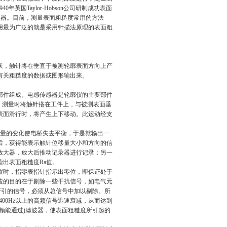
940
年英国
Taylor-Hobson
公司研制成功表面
仪器。目前，测量表面粗糙度常用的方法
用最为广泛的就是采用针描法原理的表面粗
伏，触针将在垂直于被测轮廓表面方向上产
有关粗糙度的数据或图形输出来。
部件组成。电感传感器是轮廓仪的主要部件
，测量时将触针搭在工件上，与被测表面垂
表面滑行时，将产生上下移动。此运动经支
。
量的变化使电桥失去平衡，于是就输出一
后，获得能表示触针位移量大小和方向的信
放大器，放大后推动记录器进行记录；另一
读出表面粗糙度
Ra
值。
置时，指零表指针指示出零位，即保证处于
波的目的在于剔除一些干扰信号，如电气元
所引的信号，必须从总信号中加以剔除。所
400Hz
以上的高频信号迅速衰减，从而达到
频能通过
)
滤波器，使表面粗糙度所引起的