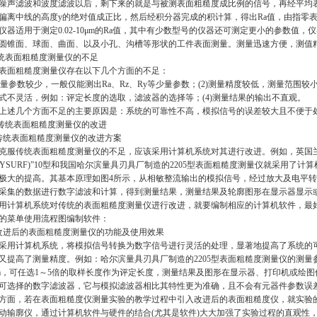
噪声滤波和波度滤波以后，剩下来的就是与被测表面粗糙度成比例的信号，再经平均
偏离中线的高度
y
的绝对值成正比，然后经积分器完成
的积计算，得出
Ra
值，由指零
仪器适用于测定
0.02-10μm
的
Ra
值，其中有少数型号的仪器还可测定更小的参数值，仪
圆锥面、球面、曲面、以及小孔、沟槽等形状的工件表面测量。测量迅速方便，测值
统表面粗糙度测量仪的不足
表面粗糙度测量仪存在以下几个方面的不足：
量参数较少，一般仅能测出
Ra
、
Rz
、
Ry
等少量参数；
(2)
测量精度较低，测量范围较
式不灵活，例如：评定长度的选取，滤波器的选择等；
(4)
测量结果的输出不直观。
上述几个方面不足的主要原因是：系统的可靠性不高，模拟信号的误差较大且不便于
传统表面粗糙度测量仪的改进
传统表面粗糙度测量仪的改进方案
克服传统表面粗糙度测量仪的不足，应该采用计算机系统对其进行改进。例如，英国
LYSURF)”10
型和我国哈尔滨量具刃具厂制造的
2205
型表面粗糙度测量仪就采用了计算
极大的提高。其基本原理如图
4
所示，从相敏整流输出的模拟信号，经过放大及电平转
采集的数据进行数字滤波和计算，得到测量结果，测量结果及轮廓图形在显示器显示
用计算机系统对传统的表面粗糙度测量仪进行改进，就要编制相应的计算机软件，最
的菜单使用流程图编制软件：
改进后的表面粗糙度测量仪的功能及使用效果
采用计算机系统，将模拟信号转换为数字信号进行灵活的处理，显著地提高了系统的
又提高了测量精度。例如：哈尔滨量具刃具厂制造的
2205
型表面粗糙度测量仪的测量
m
，可任选
1
～
5
倍的取样长度作为评定长度，测量结果及图形在显示器、打印机或绘图
可选择的数字滤波器，它与模拟滤波器相比其特性更为准确，且不会有元器件参数误
方面，若在表面粗糙度仪测量实验的教学过程中引入改进后的表面粗糙度仪，就实验
动输廓仪，通过计算机软件与硬件的结合
(
尤其是软件
)
大大加强了实验过程的直观性