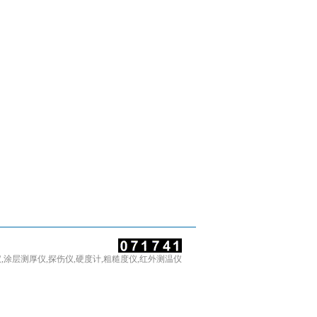
测厚仪,涂层测厚仪,探伤仪,硬度计,粗糙度仪,红外测温仪