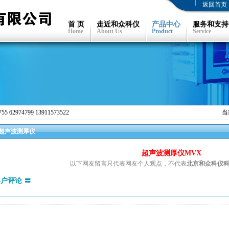
返回首页
首 页
走近和众科仪
产品中心
服务和支持
Home
About Us
Product
Service
 62974799 13911573522
当
超声波测厚仪
超声波测厚仪MVX
以下网友留言只代表网友个人观点，不代表
北京和众科仪
客户评论 〓